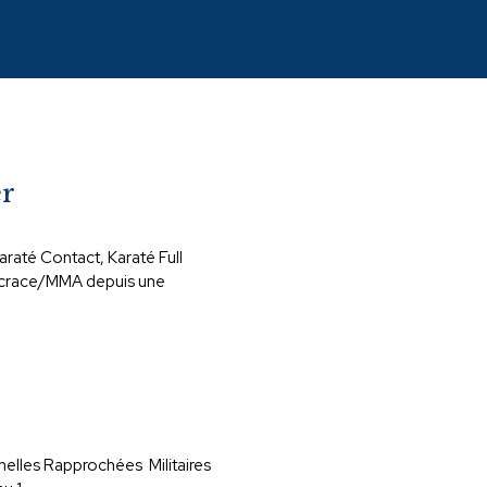
er
raté Contact, Karaté Full
ancrace/MMA depuis une
nelles Rapprochées Militaires