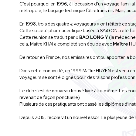
C’est pourquoi en 1996, à l’occasion d’un voyage familial 
métropole, le bagage technique fût retransmis. Mais, aucun
En 1998, trois des quatre « voyageurs » ont réitéré ce sta
Cette société pharmaceutique basée à SAïGON a été fo
Cette réunion se traduit par «
BAO LONG Y
(la médecin
cela, Maître KHAI a complété son équipe avec
Maître H
De retour en France, nos émissaires ont pu apporter la bo
Dans cette continuité, en 1999 Maître HUYEN est venu en F
voyageurs se sont éloignés pour des raisons professionnelle
Le club s’est de nouveau trouvé livré à lui-même. Les cou
revenait de façon ponctuelle).
Plusieurs de ces pratiquants ont passé les diplômes d’instr
Depuis 2015, l’école vit un nouvel essor. Le plus jeune de 