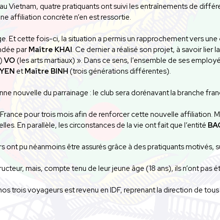
au Vietnam, quatre pratiquants ont suivi les entraînements de différe
e affiliation concrète n’en est ressortie.
ge. Et cette fois-ci, la situation a permis un rapprochement vers une
ndée par
Maître KHAI
. Ce dernier a réalisé son projet, à savoir lier 
e)
VO
(les arts martiaux) ». Dans ce sens, l’ensemble de ses employés
UYEN
et
Maître BINH
(trois générations différentes).
nne nouvelle du parrainage : le club sera dorénavant la branche fra
rance pour trois mois afin de renforcer cette nouvelle affiliation. 
s. En parallèle, les circonstances de la vie ont fait que l’entité
BA
rs ont pu néanmoins être assurés grâce à des pratiquants motivés, s
ucteur, mais, compte tenu de leur jeune âge (18 ans), ils n’ont pas ét
nos trois voyageurs est revenu en IDF, reprenant la direction de tous